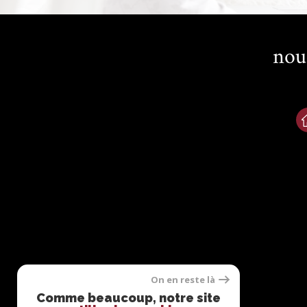
nou
On en reste là
Comme beaucoup, notre site