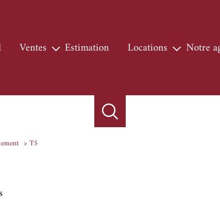
l
ventes
estimation
locations
notre 
maisons & villas
locations
nos s
appartements
locations professionnelles
notre
terrains
chasse
locaux
tement
T5
autres
biens vendus
s
prestige