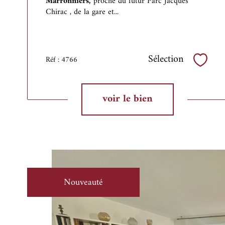
Marronniers,
proche du futur Parc Jacques
Chirac , de la gare et...
Sélection
Réf : 4766
Sélect
voir le bien
Nouveauté