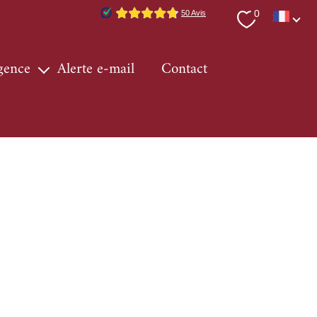
Langue
0
FR
agence
alerte e-mail
contact
ervices
 région
ur immo