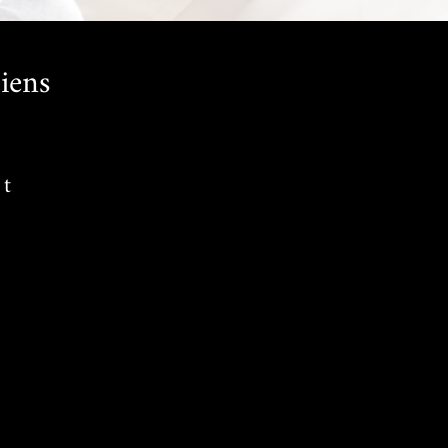
iens
nt