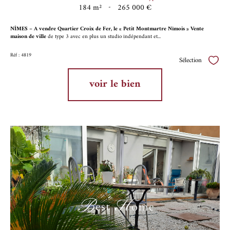
184 m²
-
265 000 €
NÎMES – A vendre Quartier Croix de Fer, le « Petit Montmartre Nîmois » Vente
maison de ville
de type 3 avec en plus un studio indépendant et...
Réf : 4819
Sélection
Sélect
voir le bien