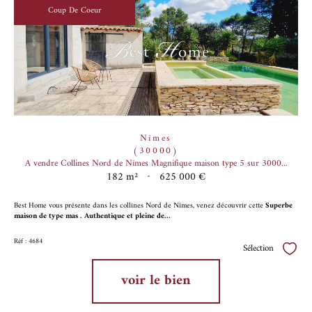
Coup De Coeur
Nîmes
(30000)
A vendre Collines Nord de Nîmes Magnifique maison type 5 sur 3000...
182 m²
-
625 000 €
Best Home vous présente dans les collines Nord de Nîmes, venez découvrir cette
Superbe
maison de type mas .
Authentique et pleine de...
Réf : 4684
Sélection
Sélect
voir le bien