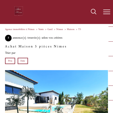
Agence immobilière à Nîmes
Vente
Gard
Nimes
Maison
T5
5
annonce(s) trouvée(s) selon vos critères
Achat Maison 5 pièces Nimes
Trier par
Prix
Date