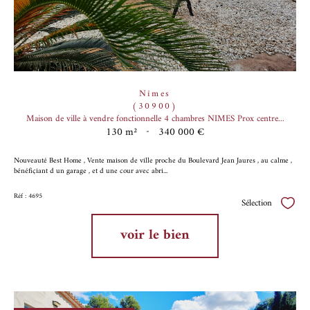
Nîmes
(30900)
Maison de ville à vendre fonctionnelle 4 chambres NIMES Prox centre...
130 m²
-
340 000 €
Nouveauté Best Home , Vente maison de ville proche du Boulevard Jean Jaures , au calme ,
bénéfiçiant d un garage , et d une cour avec abri...
Réf : 4695
Sélection
Sélect
voir le bien