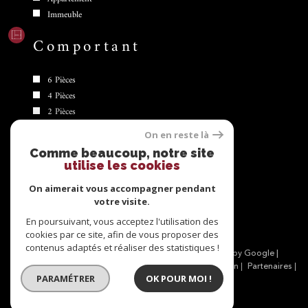
Immeuble
Comportant
6 Pièces
4 Pièces
2 Pièces
8 Pièces
On en reste là
5 Pièces
Comme beaucoup, notre site
utilise les cookies
Se
connecter
On aimerait vous accompagner pendant
votre visite.
espace propriétaire
En poursuivant, vous acceptez l'utilisation des
cookies par ce site, afin de vous proposer des
contenus adaptés et réaliser des statistiques !
© 2026 | Tous droits réservés | Traduction powered by Google |
Nos honoraires
Plan du site
Mentions légales
Admin
Partenaires
PARAMÉTRER
OK POUR MOI !
Politique RGPD
Cookies