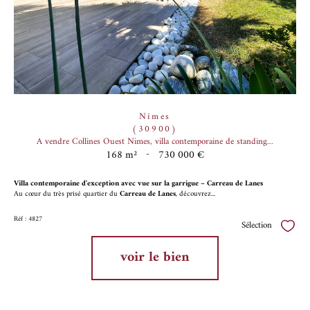
Nîmes
(30900)
A vendre Collines Ouest Nimes, villa contemporaine de standing...
168 m²
-
730 000 €
Villa contemporaine d'exception avec vue sur la garrigue – Carreau de Lanes
Au cœur du très prisé quartier du
Carreau de Lanes
, découvrez...
Réf : 4827
Sélection
Sélect
voir le bien