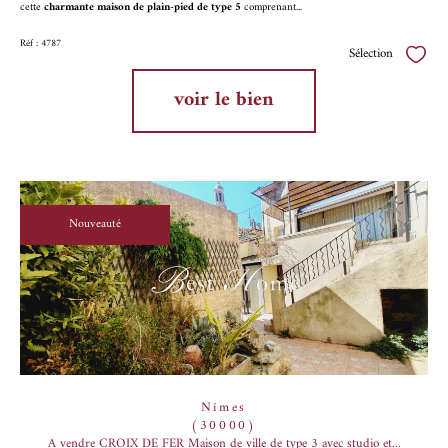
cette
charmante maison de plain-pied de type 5
comprenant...
Réf : 4787
Sélection
Sélect
voir le bien
Nouveauté
Nîmes
(30000)
A vendre CROIX DE FER Maison de ville de type 3 avec studio et...