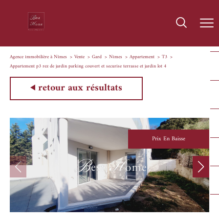
Agence immobilière à Nîmes
Vente
Gard
Nimes
Appartement
T3
Appartement p3 rez de jardin parking couvert et securise terrasse et jardin lot 4
retour aux résultats
Prix En Baisse