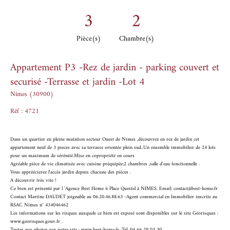
3
2
Pièce(s)
Chambre(s)
Appartement P3 -Rez de jardin - parking couvert et
securisé -Terrasse et jardin -Lot 4
Nîmes (30900)
Réf : 4721
Dans un quartier en pleine mutation secteur Ouest de Nimes ,découvrez en rez de jardin cet
appartement neuf de 3 pieces avec sa terrasse orientée plein sud..Un ensemble immobilier de 24 lots
pour un maximum de sérénité.Mise en copropriété en cours
Agréable pièce de vie climatisée avec cuisine préquipée;2 chambres ,salle d'eau fonctionnelle .
Vous appréécierez l'accès jardin depuis chacune des pièces .
A découvrir très vite !
Ce bien est présenté par l 'Agence Best Home 6 Place Questel à NIMES. Email: contact@best-home.fr
Contact Martine DAUDET joignable au 06.20.46.88.63 -Agent commercial en Immobilier inscrite au
RSAC Nîmes n° 434046462
Les informations sur les risques auxquels ce bien est exposé sont disponibles sur le site Géorisques :
www.georisques.gouv.fr .
Toutes nos photos sur notre site : www.best-home.fr. Tel: 04 66 29 03 30