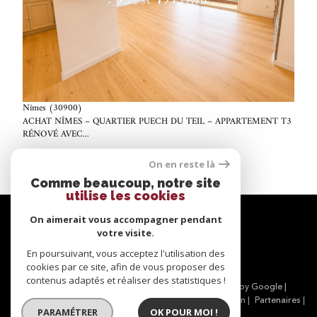
voir le bien
Nîmes (30900)
ACHAT NÎMES – QUARTIER PUECH DU TEIL – APPARTEMENT T3
RÉNOVÉ AVEC...
65 m²
-
175 000 €
On en reste là
Comme beaucoup, notre site
utilise les cookies
Se
connecter
On aimerait vous accompagner pendant
votre visite.
espace propriétaire
En poursuivant, vous acceptez l'utilisation des
cookies par ce site, afin de vous proposer des
contenus adaptés et réaliser des statistiques !
© 2026 | Tous droits réservés | Traduction powered by Google |
Nos honoraires
Plan du site
Mentions légales
Admin
Partenaires
PARAMÉTRER
OK POUR MOI !
Politique RGPD
Cookies