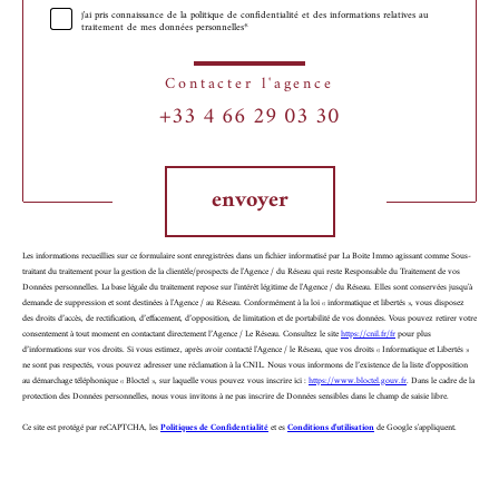
j'ai pris connaissance de la politique de confidentialité et des informations relatives au
traitement de mes données personnelles*
Contacter l'agence
+33 4 66 29 03 30
Validation
envoyer
Les informations recueillies sur ce formulaire sont enregistrées dans un fichier informatisé par La Boite Immo agissant comme Sous-
traitant du traitement pour la gestion de la clientèle/prospects de l'Agence / du Réseau qui reste Responsable du Traitement de vos
Données personnelles. La base légale du traitement repose sur l'intérêt légitime de l'Agence / du Réseau. Elles sont conservées jusqu'à
demande de suppression et sont destinées à l'Agence / au Réseau. Conformément à la loi « informatique et libertés », vous disposez
des droits d’accès, de rectification, d’effacement, d’opposition, de limitation et de portabilité de vos données. Vous pouvez retirer votre
consentement à tout moment en contactant directement l’Agence / Le Réseau. Consultez le site
https://cnil.fr/fr
pour plus
d’informations sur vos droits. Si vous estimez, après avoir contacté l'Agence / le Réseau, que vos droits « Informatique et Libertés »
ne sont pas respectés, vous pouvez adresser une réclamation à la CNIL. Nous vous informons de l’existence de la liste d'opposition
au démarchage téléphonique « Bloctel », sur laquelle vous pouvez vous inscrire ici :
https://www.bloctel.gouv.fr
. Dans le cadre de la
protection des Données personnelles, nous vous invitons à ne pas inscrire de Données sensibles dans le champ de saisie libre.
Ce site est protégé par reCAPTCHA, les
Politiques de Confidentialité
et es
Conditions d'utilisation
de Google s'appliquent.