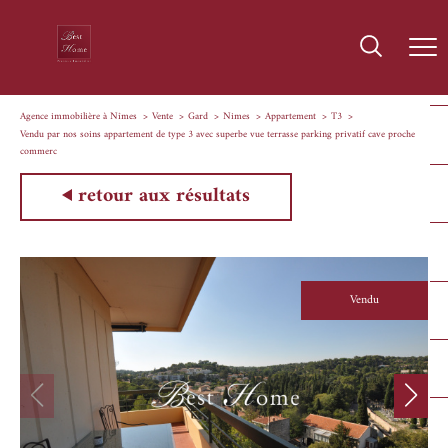
Agence immobilière à Nîmes
Vente
Gard
Nimes
Appartement
T3
Vendu par nos soins appartement de type 3 avec superbe vue terrasse parking privatif cave proche
commerc
retour aux résultats
Vendu