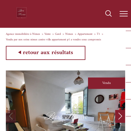
Agence immobilière à Nîmes
Vente
Gard
Nimes
Appartement
T1
Vendu par nos soins nimes centre ville appartement p1 a vendre sous compromis
retour aux résultats
Vendu