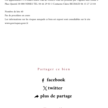
Cet appartement P1 à vendre centre ville de NIMES vous est présenté par l Agence Best Home 6
Place Questel 30 000 NIMES TEL 04 66 29 03 3 Contactez Claire RICHAUD 06 15 27 23 84
Nombre de lots 60
Pas de procédure en cours
Les informations sur les risques auxquels ce bien est exposé sont consultables sur le site
www.georisques.gouv.fr
Partager ce bien
facebook
twitter
plus de partage