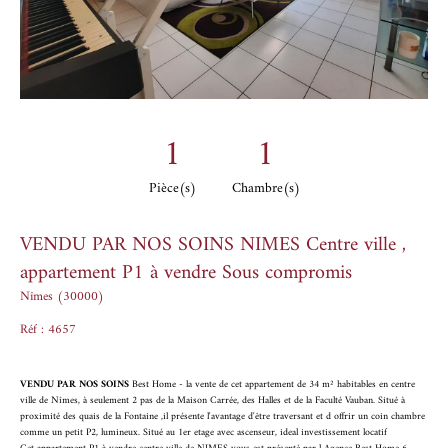
1
1
Pièce(s)
Chambre(s)
VENDU PAR NOS SOINS NIMES Centre ville ,
appartement P1 à vendre Sous compromis
Nîmes (30000)
Réf : 4657
VENDU PAR NOS SOINS
Best Home - la vente de cet appartement de 34 m² habitables en centre
ville de Nîmes, à seulement 2 pas de la Maison Carrée, des Halles et de la Faculté Vauban. Situé à
proximité des quais de la Fontaine ,il présente l'avantage d'être traversant et d offrir un coin chambre
comme un petit P2, lumineux. Situé au 1er etage avec ascenseur, ideal investissement locatif