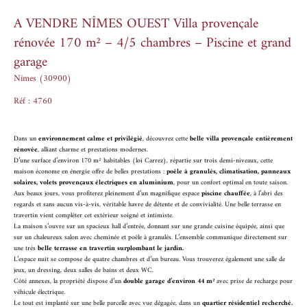
A VENDRE NÎMES OUEST Villa provençale
rénovée 170 m² – 4/5 chambres – Piscine et grand
garage
Nîmes (30900)
Réf : 4760
Dans un
environnement calme et privilégié
, découvrez cette
belle villa provençale entièrement
rénovée
, alliant charme et prestations modernes.
D’une surface d’environ 170 m² habitables (loi Carrez), répartie sur trois demi-niveaux, cette
maison économe en énergie offre de belles prestations :
poêle à granulés, climatisation, panneaux
solaires, volets provençaux électriques en aluminium
, pour un confort optimal en toute saison.
Aux beaux jours, vous profiterez pleinement d’un magnifique espace
piscine chauffée
, à l’abri des
regards et sans aucun vis-à-vis, véritable havre de détente et de convivialité. Une belle terrasse en
travertin vient compléter cet extérieur soigné et intimiste.
La maison s’ouvre sur un spacieux hall d’entrée, donnant sur une grande cuisine équipée, ainsi que
sur un chaleureux salon avec cheminée et poêle à granulés. L’ensemble communique directement sur
une trés
belle terrasse en travertin surplombant le jardin.
L’espace nuit se compose de quatre chambres et d’un bureau. Vous trouverez également une salle de
jeux, un dressing, deux salles de bains et deux WC.
Côté annexes, la propriété dispose d’un
double garage d’environ 44 m²
avec prise de recharge pour
véhicule électrique.
Le tout est implanté sur une belle parcelle avec vue dégagée, dans un
quartier résidentiel recherché.