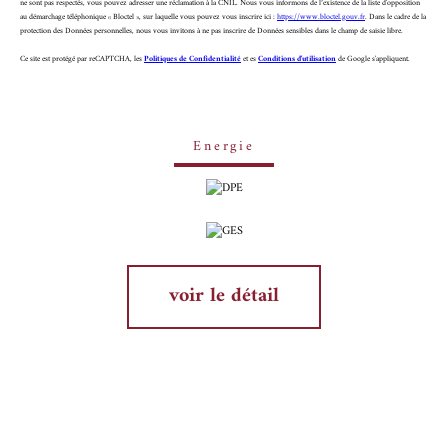
ne sont pas respectés, vous pouvez adresser une réclamation à la CNIL. Nous vous informons de l’existence de la liste d'opposition
au démarchage téléphonique « Bloctel », sur laquelle vous pouvez vous inscrire ici :
https://www.bloctel.gouv.fr
. Dans le cadre de la
protection des Données personnelles, nous vous invitons à ne pas inscrire de Données sensibles dans le champ de saisie libre.
Ce site est protégé par reCAPTCHA, les
Politiques de Confidentialité
et es
Conditions d'utilisation
de Google s'appliquent.
Energie
voir le détail