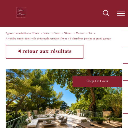
Agence immobilière à Nîmes
Vente
Gard
Nimes
Maison
T6
A vendre nimes ouest villa provencale renovee 170 m 4 5 chambres piscine et grand garage
retour aux résultats
Coup De Coeur