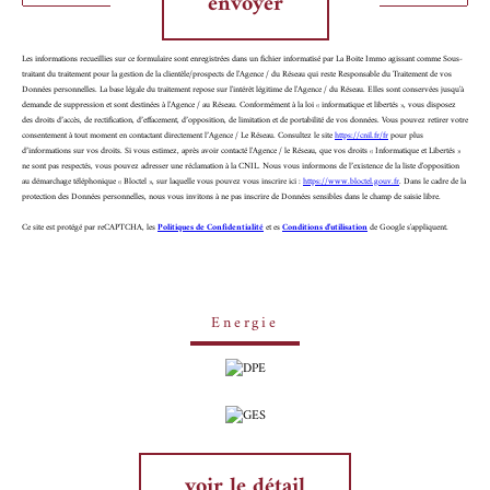
envoyer
Les informations recueillies sur ce formulaire sont enregistrées dans un fichier informatisé par La Boite Immo agissant comme Sous-
traitant du traitement pour la gestion de la clientèle/prospects de l'Agence / du Réseau qui reste Responsable du Traitement de vos
Données personnelles. La base légale du traitement repose sur l'intérêt légitime de l'Agence / du Réseau. Elles sont conservées jusqu'à
demande de suppression et sont destinées à l'Agence / au Réseau. Conformément à la loi « informatique et libertés », vous disposez
des droits d’accès, de rectification, d’effacement, d’opposition, de limitation et de portabilité de vos données. Vous pouvez retirer votre
consentement à tout moment en contactant directement l’Agence / Le Réseau. Consultez le site
https://cnil.fr/fr
pour plus
d’informations sur vos droits. Si vous estimez, après avoir contacté l'Agence / le Réseau, que vos droits « Informatique et Libertés »
ne sont pas respectés, vous pouvez adresser une réclamation à la CNIL. Nous vous informons de l’existence de la liste d'opposition
au démarchage téléphonique « Bloctel », sur laquelle vous pouvez vous inscrire ici :
https://www.bloctel.gouv.fr
. Dans le cadre de la
protection des Données personnelles, nous vous invitons à ne pas inscrire de Données sensibles dans le champ de saisie libre.
Ce site est protégé par reCAPTCHA, les
Politiques de Confidentialité
et es
Conditions d'utilisation
de Google s'appliquent.
Energie
voir le détail