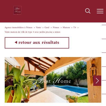
Agence immobilière à Nîmes
Vente
Gard
Nimes
Maison
T4
Vente maison de ville de type 4 avec jardin piscine a nimes
retour aux résultats