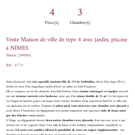
4
3
Pièce(s)
Chambre(s)
Vente Maison de ville de type 4 avec jardin, piscine
à NIMES
Nîmes (30000)
Réf : 4773
Venez découvrir cette
très agréable maison/villa de 115 m² habitables,
élevée d’un étage (R+1),
nichée au cœur d’un magnifique jardin arboré, au calme en fond d'impasse.
Elle se compose, au rez-de-chaussée, d’un hall d’entrée, d’une
cuisine aménagée et équipée
ouvrant
sur une
terrasse couverte avec barbecue
, ainsi que d’un
séjour double de 31 m².
Ce bel espace de
vie, baigné de lumière grâce à de larges baies vitrées, bénéficie d’une exposition Sud-Est et offre une
vue apaisante sur la verdure. Toujours de
plain-pied, vous trouverez une chambre avec placard
et
accès direct à l’extérieur, un dégagement avec grand rangement, une spacieuse
salle de bains ainsi
que des toilettes
indépendantes.
À l’étage, un dégagement dessert
deux autres chambres avec placards,
dont une avec accès à une
terrasse de 14 m² exposée Ouest. Une salle de bains et des toilettes indépendantes complètent ce
niveau.
Un accès aux combles offrant la possibilité de créer un espace supplémentaire
: une
chambre,un bureau ou une salle de jeux, en fonction de vos envies.