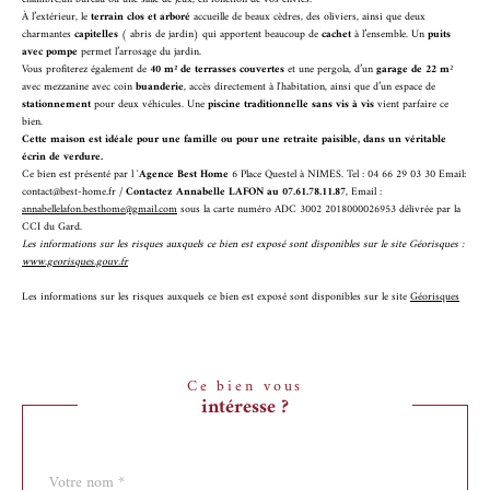
À l’extérieur, le
terrain clos et arboré
accueille de beaux cèdres, des oliviers, ainsi que deux
charmantes
capitelles
( abris de jardin) qui apportent beaucoup de
cachet
à l’ensemble. Un
puits
avec pompe
permet l’arrosage du jardin.
Vous profiterez également de
40 m² de terrasses couvertes
et une pergola, d’un
garage de 22 m
²
avec mezzanine avec coin
buanderie
, accès directement à l'habitation, ainsi que d’un espace de
stationnement
pour deux véhicules. Une
piscine traditionnelle sans vis à vis
vient parfaire ce
bien.
Cette maison est idéale pour une famille ou pour une retraite paisible, dans un véritable
écrin de verdure.
Ce bien est présenté par l '
Agence Best Home
6 Place Questel à NIMES. Tel : 04 66 29 03 30 Email:
contact@best-home.fr /
Contactez
Annabelle LAFON au 07.61.78.11.87
, Email :
annabellelafon.besthome@gmail.com
sous la carte numéro ADC 3002 2018000026953 délivrée par la
CCI du Gard.
Les informations sur les risques auxquels ce bien est exposé sont disponibles sur le site Géorisques :
www.georisques.gouv.fr
Les informations sur les risques auxquels ce bien est exposé sont disponibles sur le site
Géorisques
Ce bien vous
intéresse ?
Nom
Fieldset
*